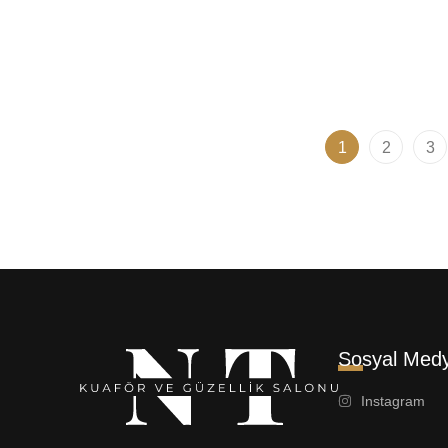
Fondöten 55ml
Fondöt
4.290,00
₺
4.290,
1
2
3
Sosyal Med
Instagram