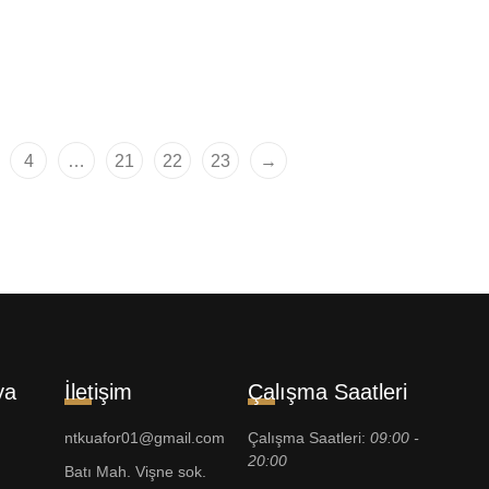
en 55ml
Fondöten 55ml
00
₺
4.290,00
₺
4
…
21
22
23
→
ya
İletişim
Çalışma Saatleri
ntkuafor01@gmail.com
Çalışma Saatleri:
09:00 -
20:00
Batı Mah. Vişne sok.