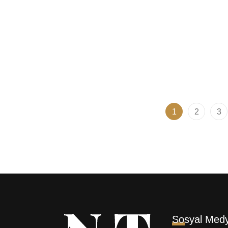
Kerastase Gloss Absolu Hair
Tangle
Mist Saç Parfümü 30ml
Styler
Sakal 
3.060,00
₺
2.999,99
₺
1.109,
1
2
3
Sosyal Med