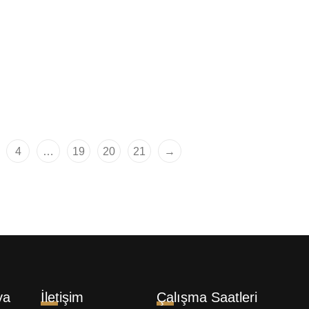
 Teezer Compact
Tangle Teezer Compac
 Erkek Groomer Saç ve
Styler Stripes Saç Fırç
Fırçası
1.109,00
₺
00
₺
4
…
19
20
21
→
ya
İletişim
Çalışma Saatleri