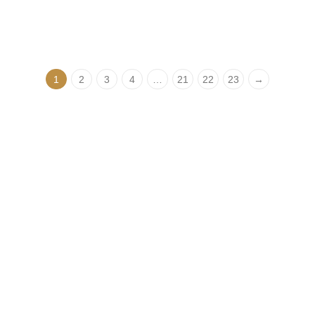
Fondöten 55ml
4.290,00
₺
1
2
3
4
…
21
22
23
→