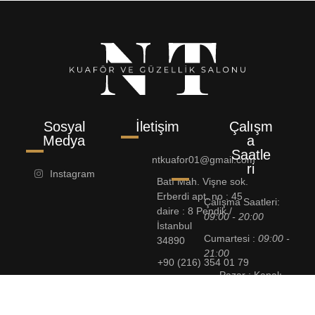
Sosyal
İletişim
Çalışm
Medya
a
Saatle
ntkuafor01@gmail.com
ri
Instagram
Batı Mah. Vişne sok.
Erberdi apt. no : 45
Çalışma Saatleri:
daire : 8 Pendik /
09:00 - 20:00
İstanbul
Cumartesi :
09:00 -
34890
21:00
+90 (216) 354 01 79
Pazar : Kapalı