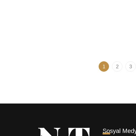
Kerastase Gloss Absolu Hair
Tangle
Mist Saç Parfümü 30ml
Styler
Sakal 
3.060,00
₺
2.999,99
₺
1.109,
1
2
3
Sosyal Med