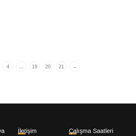
 Teezer Compact
Tangle Teezer Compac
 Erkek Groomer Saç ve
Styler Stripes Saç Fırç
Fırçası
1.109,00
₺
00
₺
4
…
19
20
21
→
ya
İletişim
Çalışma Saatleri