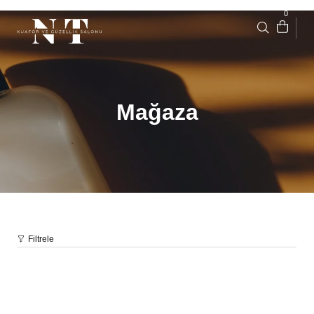
0
Mağaza
Filtrele