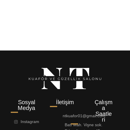
Kerastase SERUM POTENTIALISTE Spécifique Saç
Serumu 90ml
1.800,00
₺
Sosyal
İletişim
Çalışm
Medya
a
Saatle
ntkuafor01@gmail.com
ri
Instagram
Batı Mah. Vişne sok.