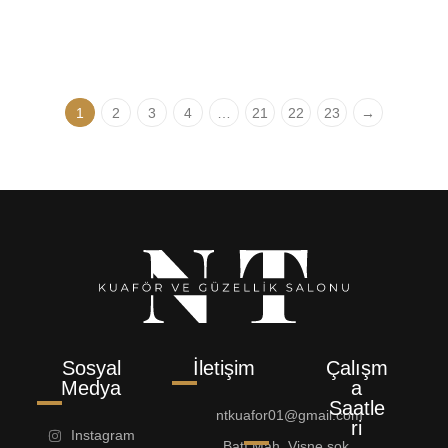
Sabitleyici Pudra 15g
3.595,00
₺
1
2
3
4
…
21
22
23
→
Sosyal
İletişim
Çalışm
Medya
a
Saatle
ntkuafor01@gmail.com
ri
Instagram
Batı Mah. Vişne sok.