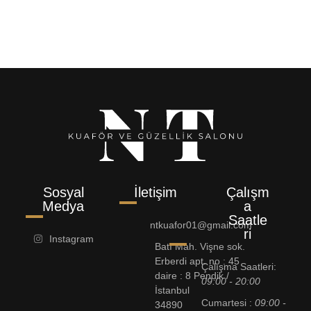
Sosyal
İletişim
Çalışm
Medya
a
Saatle
ntkuafor01@gmail.com
ri
Instagram
Batı Mah. Vişne sok.
Erberdi apt. no : 45
Çalışma Saatleri:
daire : 8 Pendik /
09:00 - 20:00
İstanbul
Cumartesi :
09:00 -
34890