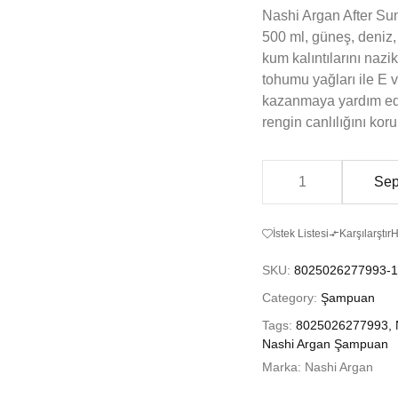
Nashi Argan After S
500 ml, güneş, deniz, 
kum kalıntılarını nazik
tohumu yağları ile E v
kazanmaya yardım eder
rengin canlılığını kor
Sep
İstek Listesi
Karşılarştır
H
SKU:
8025026277993-
Category:
Şampuan
Tags:
8025026277993
,
Nashi Argan Şampuan
Marka:
Nashi Argan