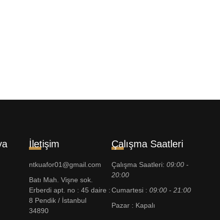
ya
İletişim
Çalışma Saatleri
ntkuafor01@gmail.com
Çalışma Saatleri:
09:00 -
20:00
Batı Mah. Vişne sok.
Erberdi apt. no : 45 daire :
Cumartesi :
09:00 - 21:00
8 Pendik / İstanbul
Pazar : Kapalı
34890