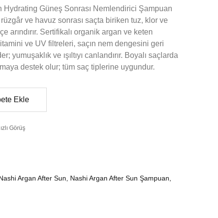
un Hydrating Güneş Sonrası Nemlendirici Şampuan
rüzgâr ve havuz sonrası saçta biriken tuz, klor ve
çe arındırır. Sertifikalı organik argan ve keten
itamini ve UV filtreleri, saçın nem dengesini geri
; yumuşaklık ve ışıltıyı canlandırır. Boyalı saçlarda
umaya destek olur; tüm saç tiplerine uygundur.
ete Ekle
ızlı Görüş
1
Nashi Argan After Sun
,
Nashi Argan After Sun Şampuan
,