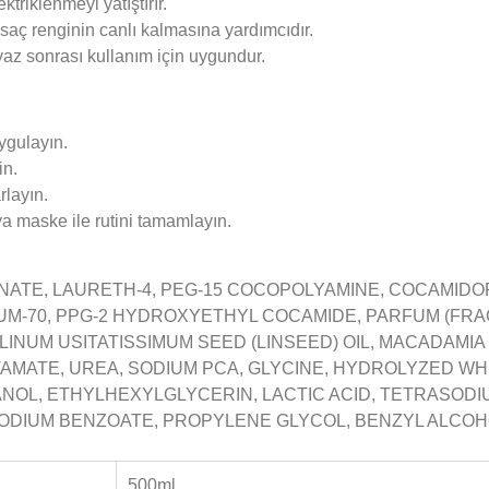
triklenmeyi yatıştırır.
saç renginin canlı kalmasına yardımcıdır.
 yaz sonrası kullanım için uygundur.
ygulayın.
in.
rlayın.
a maske ile rutini tamamlayın.
ONATE, LAURETH-4, PEG-15 COCOPOLYAMINE, COCAMID
UM-70, PPG-2 HYDROXYETHYL COCAMIDE, PARFUM (FR
, LINUM USITATISSIMUM SEED (LINSEED) OIL, MACADAMI
AMATE, UREA, SODIUM PCA, GLYCINE, HYDROLYZED WH
L, ETHYLHEXYLGLYCERIN, LACTIC ACID, TETRASODIUM
ODIUM BENZOATE, PROPYLENE GLYCOL, BENZYL ALCOHO
500ml