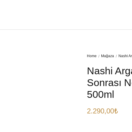
Home
Mağaza
Nashi A
/
/
Nashi Arg
Sonrası N
500ml
2.290,00
₺