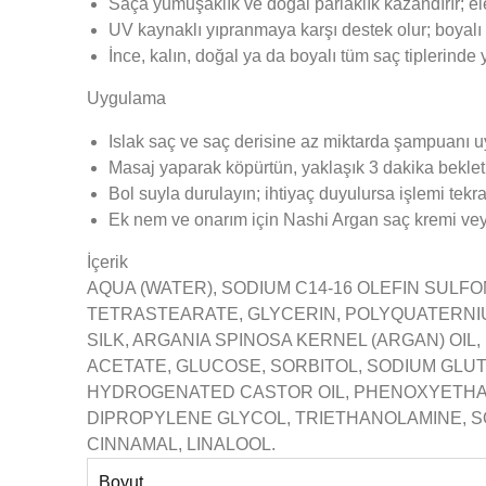
Saça yumuşaklık ve doğal parlaklık kazandırır; elek
UV kaynaklı yıpranmaya karşı destek olur; boyalı 
İnce, kalın, doğal ya da boyalı tüm saç tiplerinde
Uygulama
Islak saç ve saç derisine az miktarda şampuanı u
Masaj yaparak köpürtün, yaklaşık 3 dakika beklet
Bol suyla durulayın; ihtiyaç duyulursa işlemi tekra
Ek nem ve onarım için Nashi Argan saç kremi vey
İçerik
AQUA (WATER), SODIUM C14-16 OLEFIN SULF
TETRASTEARATE, GLYCERIN, POLYQUATERNI
SILK, ARGANIA SPINOSA KERNEL (ARGAN) OIL
ACETATE, GLUCOSE, SORBITOL, SODIUM GLUT
HYDROGENATED CASTOR OIL, PHENOXYETHANO
DIPROPYLENE GLYCOL, TRIETHANOLAMINE, S
CINNAMAL, LINALOOL.
Boyut