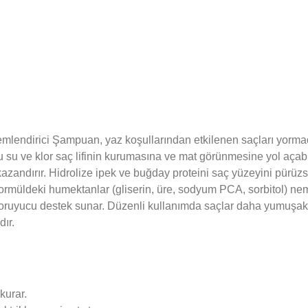
lendirici Şampuan, yaz koşullarından etkilenen saçları yormad
 su ve klor saç lifinin kurumasına ve mat görünmesine yol açabi
kazandırır. Hidrolize ipek ve buğday proteini saç yüzeyini pürüzsü
 Formüldeki humektanlar (gliserin, üre, sodyum PCA, sorbitol) n
ı koruyucu destek sunar. Düzenli kullanımda saçlar daha yumuşak
dır.
kurar.