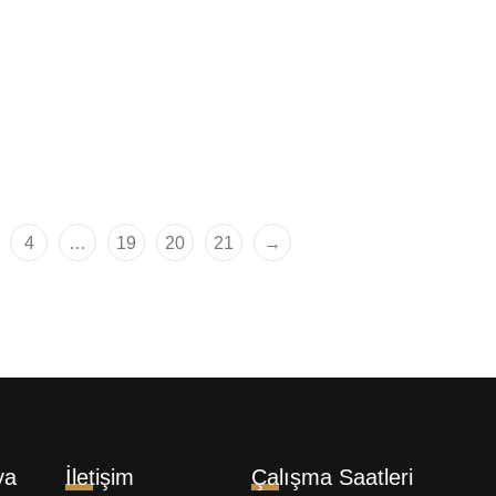
 Teezer Compact
Tangle Teezer Compac
 Erkek Groomer Saç ve
Styler Stripes Saç Fırç
Fırçası
1.109,00
₺
00
₺
4
…
19
20
21
→
ya
İletişim
Çalışma Saatleri