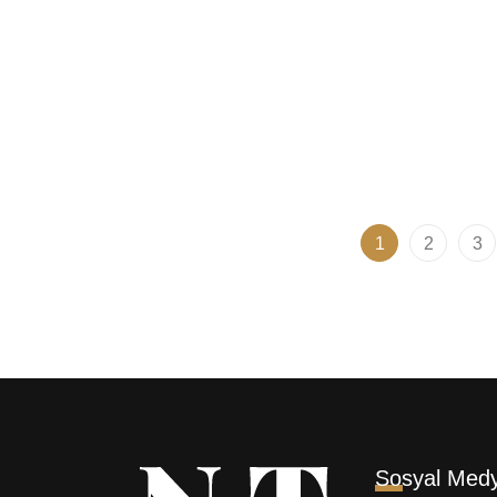
Kerastase Gloss Absolu Hair
Tangle
Mist Saç Parfümü 30ml
Styler
Sakal 
3.060,00
₺
2.999,99
₺
1.109,
1
2
3
Sosyal Med