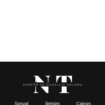
Moroccanoil Moisture Repair Onarıcı Saç Kremi 500ml
3.600,00
₺
Sosyal
İletişim
Çalışm