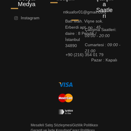
Medya
a
Saatle
ntkuafor01@gmail.com
ri
Instagram
Batı Mah. Vişne sok.
Erberdi apt. no : 45
Çalışma Saatleri:
daire : 8 Pendik /
09:00 - 20:00
İstanbul
Cumartesi :
09:00 -
34890
21:00
+90 (216) 354 01 79
Pazar : Kapalı
Mesafeli Satış Sözleşmesi
Gizlilik Politikası
Garanti ve İade Koşulları
Çerez Politikası