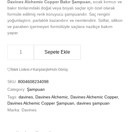
Davines
Alchemic Copper Bakır Şampuan,
sıcak kırmızı ve
bakır tonlarındaki doğal veya boyalı saçlar için özel olarak
formüle edilmiş renk koruyucu şampuandır. Saç rengini
yoğunlaştırır, parlaklık kazandırır ve nemlendirir. Sülfat, silikon
ve paraben içermeyen formülüyle saçlara nazikçe bakım
yapar.
Sepete Ekle
İstek Listesi
Karşılarştır
Hızlı Görüş
SKU:
8004608234098
Category:
Şampuan
Tags:
davines
,
Davines Alchemic
,
Davines Alchemic Copper
,
Davines Alchemic Copper Şampuan
,
davines şampuan
Marka:
Davines