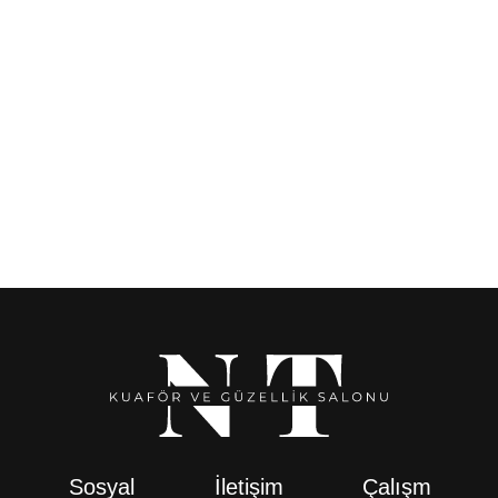
Moroccanoil Extra Volume Hacim Veren Şampuan 250 ml
1.450,00
₺
Sosyal
İletişim
Çalışm